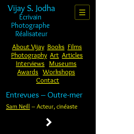
Vijay S. Jodha
Écrivain
Photographe
Réalisateur
About Vijay
Books
Films
Photography
Art
Articles
Interviews
Museums
Awards
Workshops
Contact
Entrevues – Outre-mer
Sam Neill
– Acteur, cinéaste