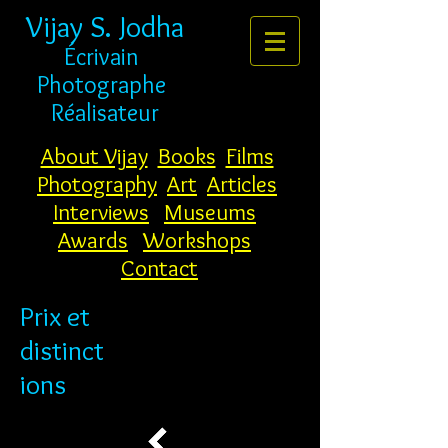
Vijay S. Jodha
Écrivain
Photographe
Réalisateur
About Vijay
Books
Films
Photography
Art
Articles
Interviews
Museums
Awards
Workshops
Contact
Prix et
distinct
ions