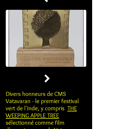
Divers honneurs de CMS
Vatavaran - le premier festival
vert de l'Inde, y compris
THE
WEEPING APPLE TREE
sélectionné comme film