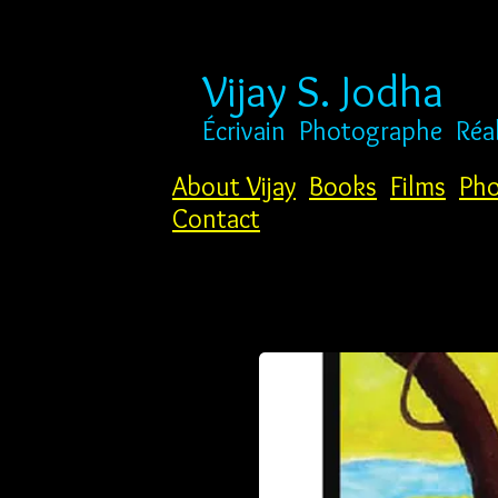
Vijay S. Jodha
Écrivain
Photographe
Réa
About Vijay
Books
Films
Pho
Contact