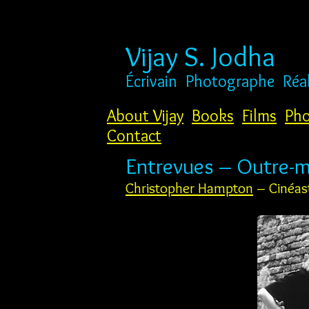
Vijay S. Jodha
Écrivain
Photographe
Réa
About Vijay
Books
Films
Pho
Contact
Entrevues – Outre-m
Christopher Hampton
– Cinéas