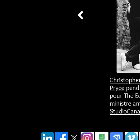
Christoph
Pryce
penda
pour The E
ministre am
StudioCanal